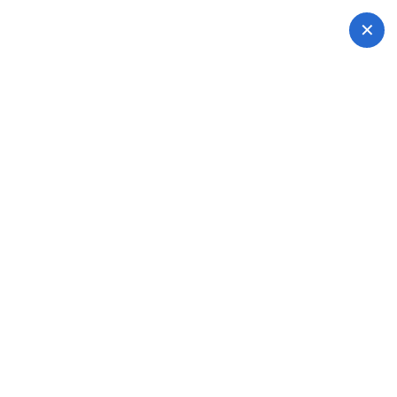
登录平台
✕
标签云列表
按标签聚合浏览相关文章
华为智能手表健康监测与苹果健康版功能对比差异