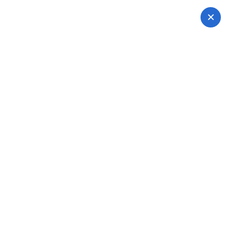
登录平台
✕
标签云列表
按标签聚合浏览相关文章
腾讯游戏高管离职传闻引发行业震动